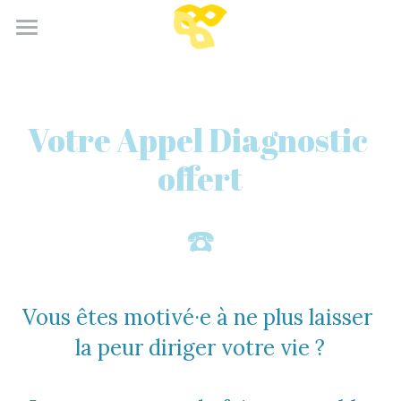
×
CATÉGORIES DE BLOG
Accueil
Toutes les catégories
Le Test
Votre Appel Diagnostic 
Témoignages
offert
Qui suis-je ?
☎️
Contact
Vous êtes motivé·e à ne plus laisser 
la peur diriger votre vie ?