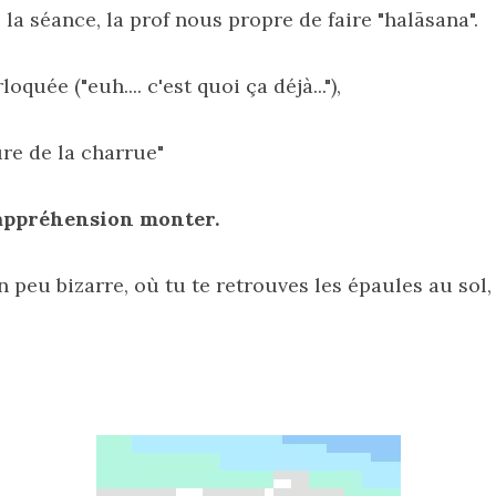
la séance, la prof nous propre de faire "halāsana".
quée ("euh.... c'est quoi ça déjà..."),
ure de la charrue"
 appréhension monter.
 peu bizarre, où tu te retrouves les épaules au sol,