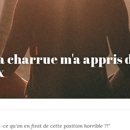
a charrue m'a appris d
x
ce qu'on en finit de cette position horrible ?!"