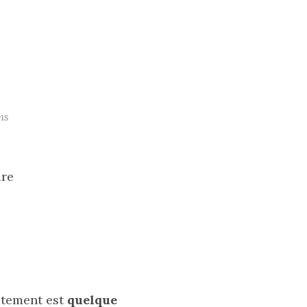
ns
re 
ctement est 
quelque 