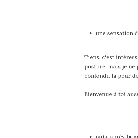
une sensation d'
Tiens, c'est intéres
posture, mais je ne p
confondu la peur de 
Bienvenue à toi auss
puis, après 
la p