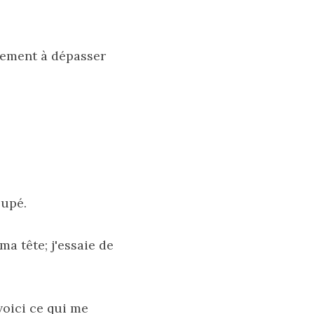
nement à dépasser 
oupé. 
 tête; j'essaie de 
oici ce qui me 