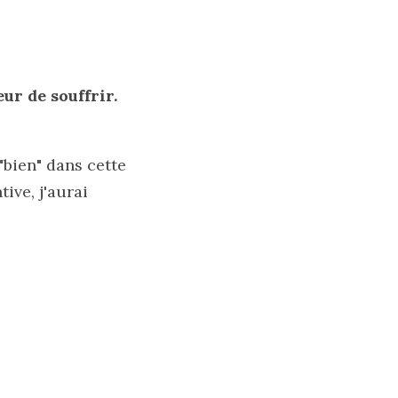
eur de souffrir.
"bien" dans cette 
ive, j'aurai 