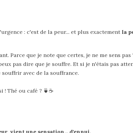
urgence : c'est de la peur... et plus exactement 
la p
sant. Parce que je note que certes, je ne me sens pas 
eux pas dire que je souffre. Et si je n'étais pas attent
souffrir avec de la souffrance. 
i ! Thé ou café ? 🍵☕️
eur, vient une sensation... d'ennui.