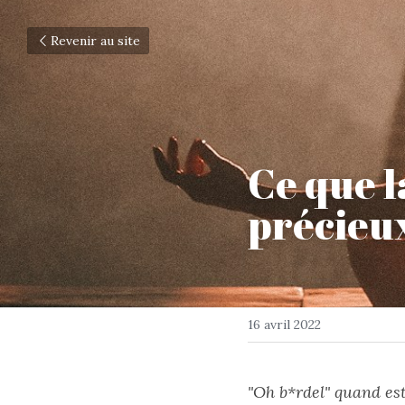
Revenir au site
Ce que l
précieu
16 avril 2022
"Oh b*rdel" quand est-