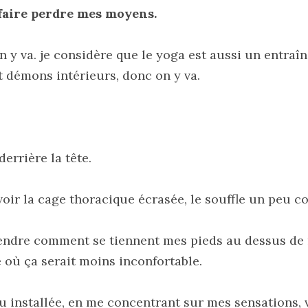
faire perdre mes moyens.
on y va. je considère que le yoga est aussi un entraî
t démons intérieurs, donc on y va.
derrière la tête. 
avoir la cage thoracique écrasée, le souffle un peu c
endre comment se tiennent mes pieds au dessus de ma
 où ça serait moins inconfortable.
eu installée, en me concentrant sur mes sensations, v